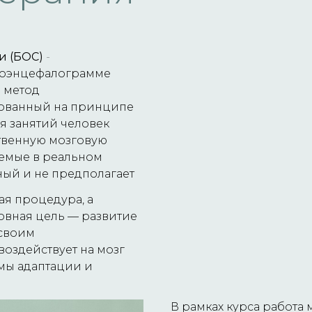
и (БОС)
-
троэнцефалограмме
 метод
нованный на принципе
я занятий человек
ственную мозговую
аемые в реальном
ный и не предполагает
ая процедура, а
овная цель — развитие
 своим
оздействует на мозг
змы адаптации и
В рамках курса работа 