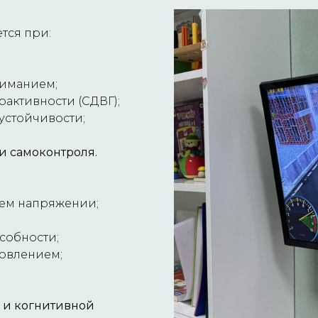
тся при:
ниманием;
активности (СДВГ);
устойчивости;
и самоконтроля.
ем напряжении;
собности;
новлением;
 и когнитивной