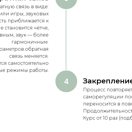
атную связь в виде:
или игры, звуковых
сть приближается к
 становится чётче,
вным, звук — более
гармоничным.
араметров обратная
связь меняется.
тся самостоятельно
ые режимы работы.
Закреплени
4
Процесс повторяетс
саморегуляции пос
переносится в пов
Продолжительность
Курс от 10 раз (по