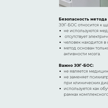
Безопасность метода
ЭЭГ-БОС относится к щ
не используются мед
отсутствует электрич
человек находится в
метод основан тольк
активности мозга.
Важно ЭЭГ-БОС:
не является медици
не заменяет психиа
при клинических диа
используется как о
рамках комплексного