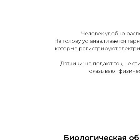
Человек удобно распо
На голову устанавливается гарн
которые регистрируют электри
Датчики: не подают ток, не с
оказывают физичес
Биологическая об